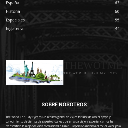
España
63
História
60
Especiales
55
Inglaterra
44
THEWOTME
THE WORLD THRU MY EYES
SOBRE NOSOTROS
The World Thru My Eyes es un recurso global de viajes fortalecida con el apoyo y
conocimiento de cientos de expertos locales que en cada viaje y experiencia nos han
transmitido lo mejor de cada comunidad o lugar. Proporcionándonos el mejor valor para