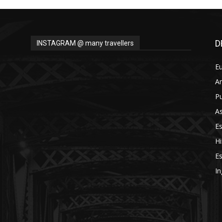
D
INSTAGRAM @ many travellers
E
A
Pu
As
E
Hi
Es
In