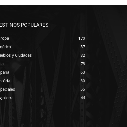
ESTINOS POPULARES
uropa
170
mérica
87
eblos y Ciudades
82
ia
78
spaña
63
stória
60
peciales
55
glaterra
44