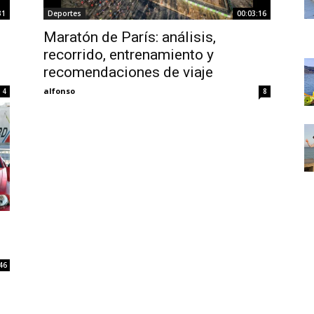
Thru
31
Deportes
00:03:16
Maratón de París: análisis,
recorrido, entrenamiento y
recomendaciones de viaje
alfonso
4
8
My
Eyes
46