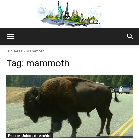
The
Etiquetas
Mammoth
Tag:
mammoth
World
Thru
My
Estados Unidos de América