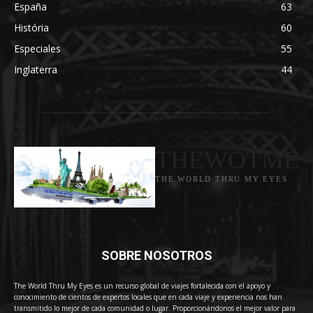
España
63
História
60
Especiales
55
Inglaterra
44
THEWOTME
THE WORLD THRU MY EYES
SOBRE NOSOTROS
The World Thru My Eyes es un recurso global de viajes fortalecida con el apoyo y
conocimiento de cientos de expertos locales que en cada viaje y experiencia nos han
transmitido lo mejor de cada comunidad o lugar. Proporcionándonos el mejor valor para