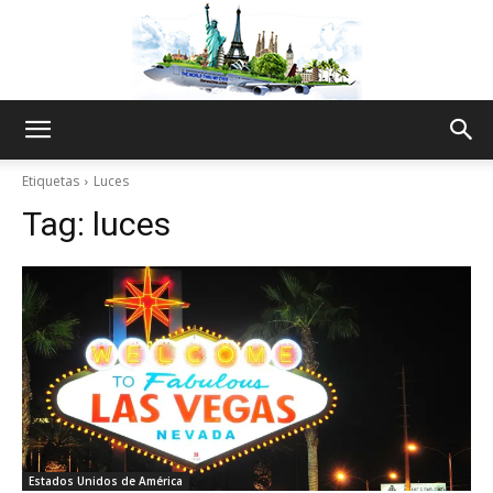
The
Etiquetas
Luces
Tag:
luces
World
Thru
My
Estados Unidos de América