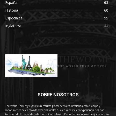
España
63
História
60
Especiales
55
Inglaterra
44
THEWOTME
THE WORLD THRU MY EYES
SOBRE NOSOTROS
The World Thru My Eyes es un recurso global de viajes fortalecida con el apoyo y
conocimiento de cientos de expertos locales que en cada viaje y experiencia nos han
transmitido lo mejor de cada comunidad o lugar. Proporcionándonos el mejor valor para