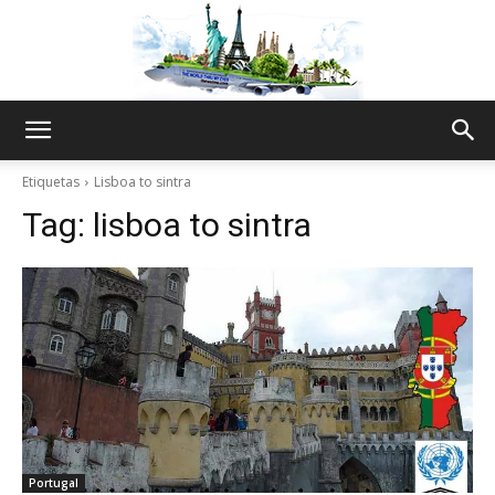
The
Etiquetas
Lisboa to sintra
Tag:
lisboa to sintra
World
Thru
My
Portugal