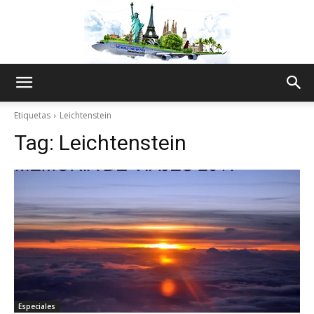
The
Etiquetas
Leichtenstein
Tag:
Leichtenstein
World
Thru
My
Especiales