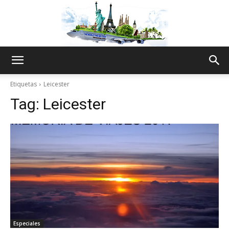
The
Etiquetas
Leicester
Tag:
Leicester
World
Thru
My
Especiales