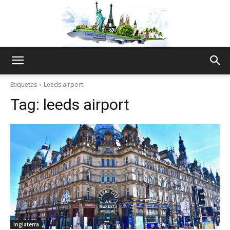
The
Etiquetas
Leeds airport
Tag:
leeds airport
World
Thru
My
Inglaterra