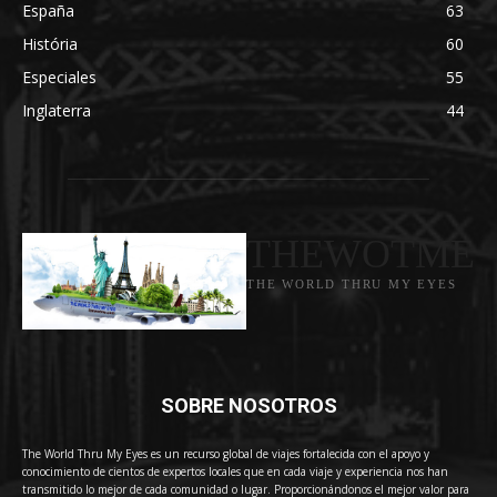
España
63
História
60
Especiales
55
Inglaterra
44
THEWOTME
THE WORLD THRU MY EYES
SOBRE NOSOTROS
The World Thru My Eyes es un recurso global de viajes fortalecida con el apoyo y
conocimiento de cientos de expertos locales que en cada viaje y experiencia nos han
transmitido lo mejor de cada comunidad o lugar. Proporcionándonos el mejor valor para