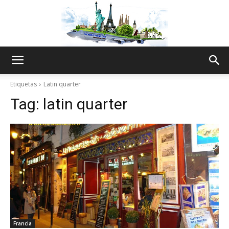
The
Etiquetas
Latin quarter
Tag:
latin quarter
World
Thru
My
Francia