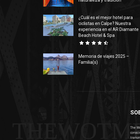
naturaleza y tradición
¿Cuál es el mejor hotel para
ciclistas en Calpe? Nuestra
experiencia en el AR Diamante
Beach Hotel & Spa
Memoria de viajes 2025 –
Familia(s)
SO
THEWOTM
The Wo
conoci
transm