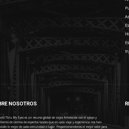
Pu
As
E
Hi
Es
In
BRE NOSOTROS
R
E
rld Thru My Eyes es un recurso global de viajes fortalecida con el apoyo y
miento de cientos de expertos locales que en cada viaje y experiencia nos han
itido lo mejor de cada comunidad o lugar. Proporcionándonos el mejor valor para