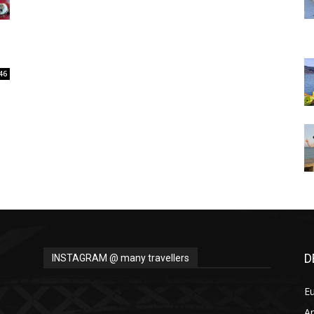
Thru
46
My
Eyes
D
INSTAGRAM @ many travellers
E
A