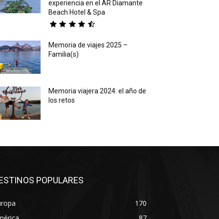
experiencia en el AR Diamante
Beach Hotel & Spa
Memoria de viajes 2025 –
Familia(s)
Memoria viajera 2024: el año de
los retos
ESTINOS POPULARES
uropa
170
mérica
87