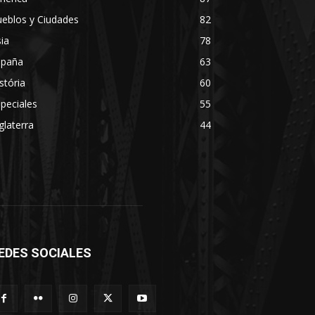
eblos y Ciudades
82
ia
78
spaña
63
stória
60
peciales
55
glaterra
44
EDES SOCIALES