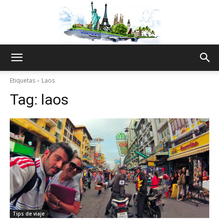
The
Etiquetas
Laos
Tag:
laos
World
Thru
My
Tips de viaje