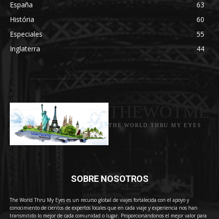
España
63
História
60
Especiales
55
Inglaterra
44
THEWOTME
THE WORLD THRU MY EYES
SOBRE NOSOTROS
The World Thru My Eyes es un recurso global de viajes fortalecida con el apoyo y
conocimiento de cientos de expertos locales que en cada viaje y experiencia nos han
transmitido lo mejor de cada comunidad o lugar. Proporcionándonos el mejor valor para