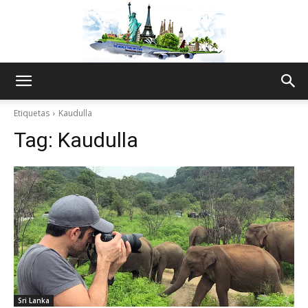
The
Etiquetas
Kaudulla
Tag:
Kaudulla
World
Thru
My
Sri Lanka