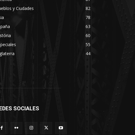
eblos y Ciudades
82
ia
78
spaña
63
stória
60
peciales
55
glaterra
44
EDES SOCIALES