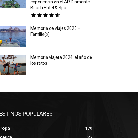
experiencia en el AR Diamante
Beach Hotel & Spa
Memoria de viajes 2025 –
Familia(s)
Memoria viajera 2024: el año de
los retos
ESTINOS POPULARES
uropa
170
mérica
87