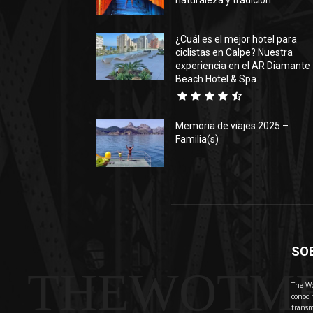
naturaleza y tradición
¿Cuál es el mejor hotel para
ciclistas en Calpe? Nuestra
experiencia en el AR Diamante
Beach Hotel & Spa
Memoria de viajes 2025 –
Familia(s)
SO
THEWOTM
The Wo
conoci
transm