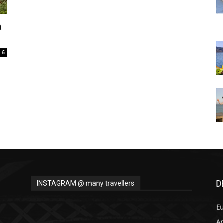
Thru
a
6
My
Eyes
D
INSTAGRAM @ many travellers
E
A