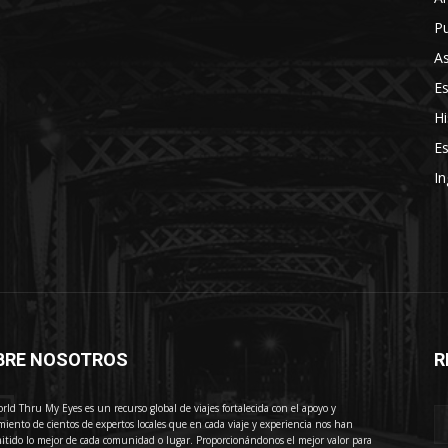
Pu
As
E
Hi
Es
In
BRE NOSOTROS
R
E
rld Thru My Eyes es un recurso global de viajes fortalecida con el apoyo y
miento de cientos de expertos locales que en cada viaje y experiencia nos han
itido lo mejor de cada comunidad o lugar. Proporcionándonos el mejor valor para