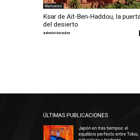
Marruecos
Ksar de Aït-Ben-Haddou, la puert
del desierto
administrador
ÚLTIMAS PUBLICACIONES
Japón en tres tiempos: el
equilibrio perfecto entre Tokio,