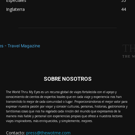
Especiales
55
Inglaterra
44
T
THE 
SOBRE NOSOTROS
The World Thru My Eyes es un recurso global de viajes fortalecida con el apoyo y
conocimiento de cientos de expertos locales que en cada viaje y experiencia nos han
transmitido lo mejor de cada comunidad o lugar. Proporcionándonos el mejor valor para
expresar nuestra pasión por viajar y conocer culturas, personas, historias, gastronomía y
tantísimas cosas que nos ha regalado cada rincón del mundo que expresamos de la
manera más fiable y personal con experiencias propias que ofrece a nuestros lectores
viajes inspiradores, más enriquecidos, y simplemente, mejores.
Contacto:
press@thewotme.com