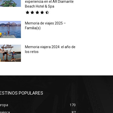
experiencia en el AR Diamante
Beach Hotel & Spa
Memoria de viajes 2025 –
Familia(s)
Memoria viajera 2024: el año de
los retos
ESTINOS POPULARES
uropa
170
mérica
87