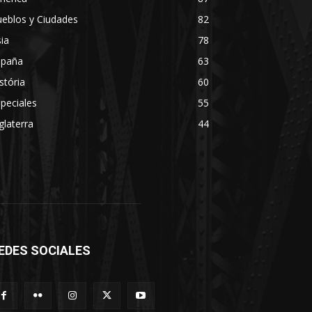
eblos y Ciudades
82
ia
78
spaña
63
stória
60
peciales
55
glaterra
44
EDES SOCIALES