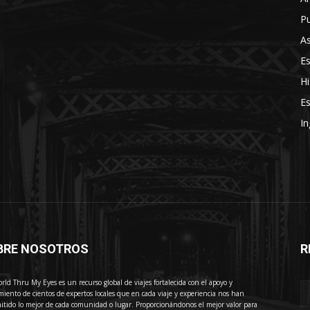
Pu
As
E
Hi
Es
In
BRE NOSOTROS
R
E
rld Thru My Eyes es un recurso global de viajes fortalecida con el apoyo y
miento de cientos de expertos locales que en cada viaje y experiencia nos han
itido lo mejor de cada comunidad o lugar. Proporcionándonos el mejor valor para