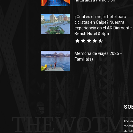
naturaleza y tradición
¿Cuál es el mejor hotel para
ciclistas en Calpe? Nuestra
experiencia en el AR Diamante
Beach Hotel & Spa
Memoria de viajes 2025 –
Familia(s)
SO
THEWOTM
The Wo
conoci
transm