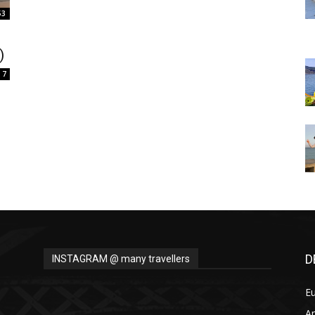
Thru
53
)
7
My
Eyes
D
INSTAGRAM @ many travellers
E
A