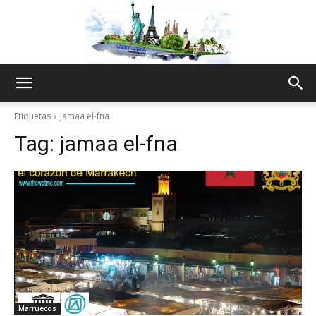
The
Etiquetas
Jamaa el-fna
Tag:
jamaa el-fna
World
Thru
My
Marruecos