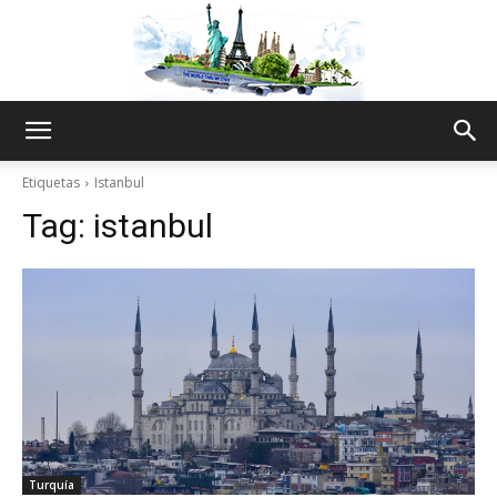
The
Etiquetas
Istanbul
Tag:
istanbul
World
Thru
My
Turquía