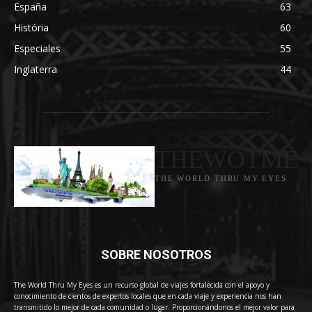
España
63
História
60
Especiales
55
Inglaterra
44
THEWOTME
THE WORLD THRU MY EYES
SOBRE NOSOTROS
The World Thru My Eyes es un recurso global de viajes fortalecida con el apoyo y
conocimiento de cientos de expertos locales que en cada viaje y experiencia nos han
transmitido lo mejor de cada comunidad o lugar. Proporcionándonos el mejor valor para