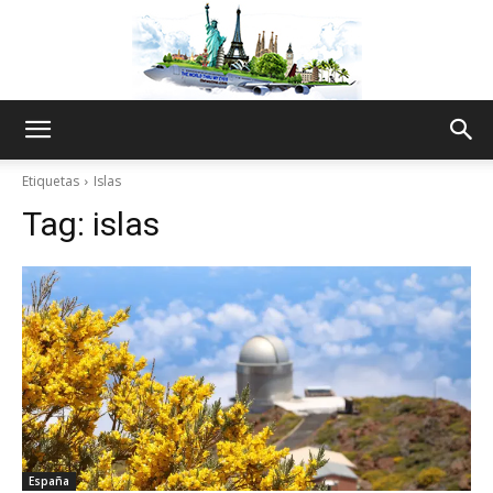
The
Etiquetas
Islas
Tag:
islas
World
Thru
My
España