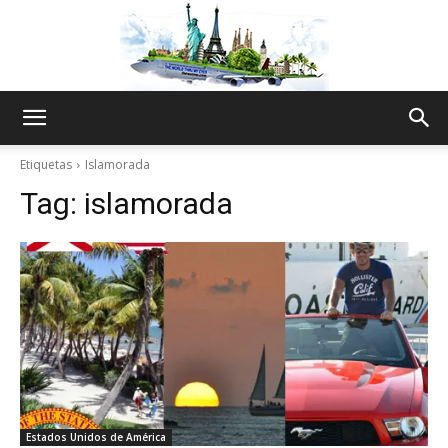
The
Etiquetas
Islamorada
Tag:
islamorada
World
Thru
My
Estados Unidos de América