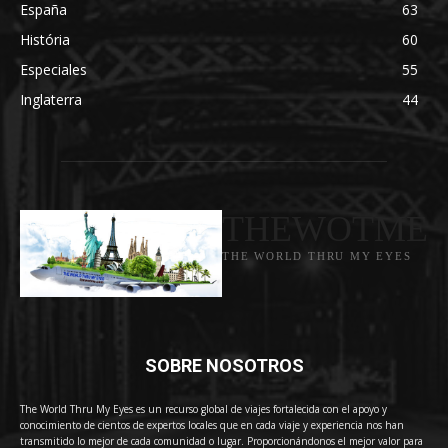
España
63
História
60
Especiales
55
Inglaterra
44
THEWOTME
THE WORLD THRU MY EYES
SOBRE NOSOTROS
The World Thru My Eyes es un recurso global de viajes fortalecida con el apoyo y
conocimiento de cientos de expertos locales que en cada viaje y experiencia nos han
transmitido lo mejor de cada comunidad o lugar. Proporcionándonos el mejor valor para