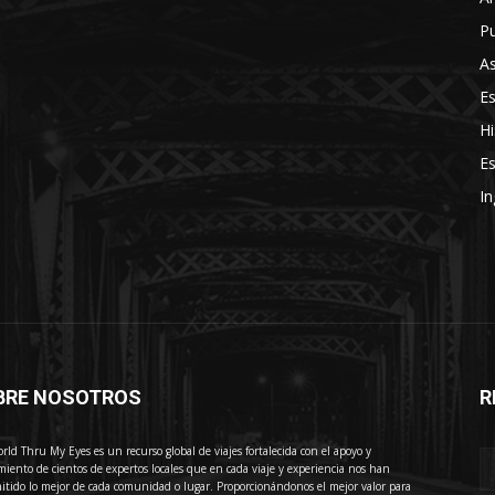
Pu
As
E
Hi
Es
In
BRE NOSOTROS
R
E
rld Thru My Eyes es un recurso global de viajes fortalecida con el apoyo y
miento de cientos de expertos locales que en cada viaje y experiencia nos han
itido lo mejor de cada comunidad o lugar. Proporcionándonos el mejor valor para