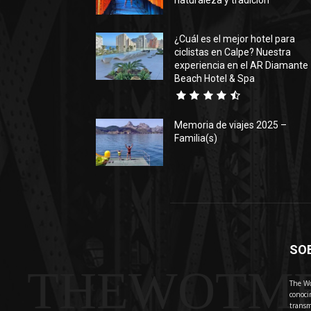
naturaleza y tradición
¿Cuál es el mejor hotel para
ciclistas en Calpe? Nuestra
experiencia en el AR Diamante
Beach Hotel & Spa
Memoria de viajes 2025 –
Familia(s)
SO
THEWOTM
The Wo
conoci
transm