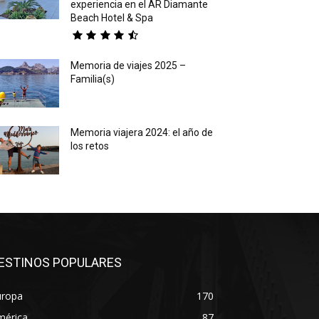
experiencia en el AR Diamante
Beach Hotel & Spa
Memoria de viajes 2025 –
Familia(s)
Memoria viajera 2024: el año de
los retos
ESTINOS POPULARES
uropa
170
mérica
87