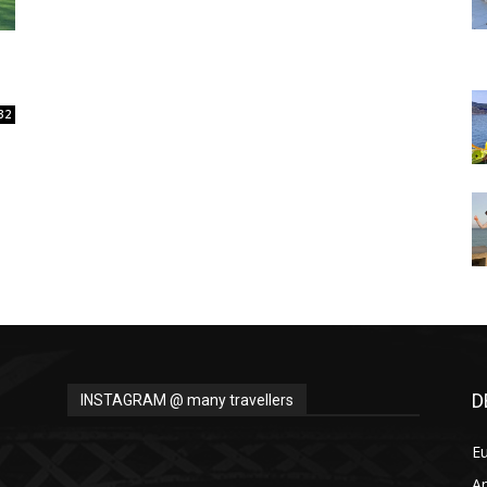
Thru
32
My
Eyes
D
INSTAGRAM @ many travellers
E
A