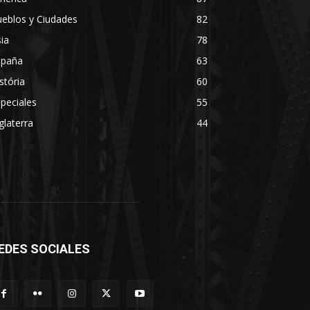
eblos y Ciudades
82
ia
78
spaña
63
stória
60
peciales
55
glaterra
44
EDES SOCIALES