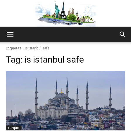
The
Etiquetas
Is istanbul safe
Tag:
is istanbul safe
World
Thru
My
Turquía