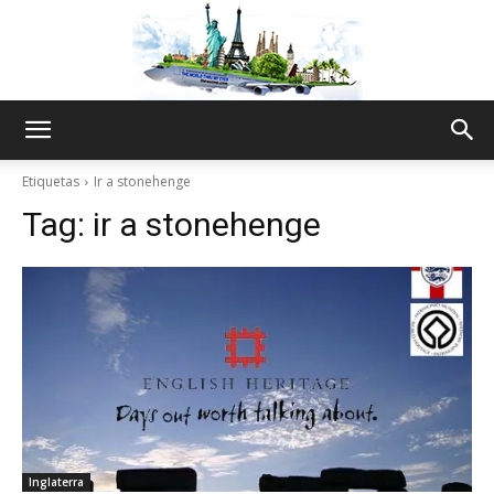
The
Etiquetas
Ir a stonehenge
Tag:
ir a stonehenge
World
Thru
My
Inglaterra