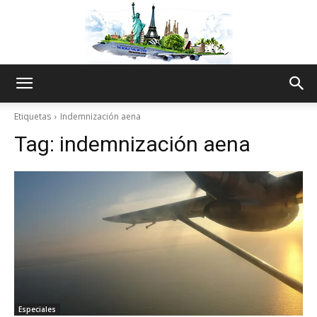
The
Etiquetas
Indemnización aena
Tag:
indemnización aena
World
Thru
My
Especiales