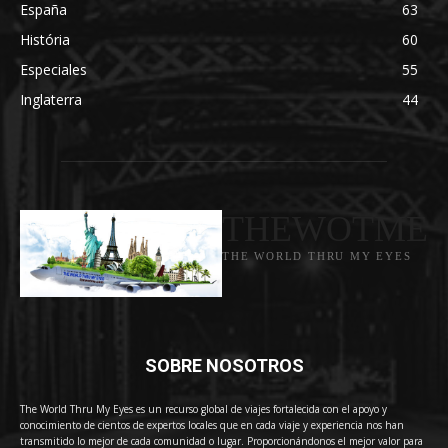
España
63
História
60
Especiales
55
Inglaterra
44
THEWOTME
THE WORLD THRU MY EYES
SOBRE NOSOTROS
The World Thru My Eyes es un recurso global de viajes fortalecida con el apoyo y
conocimiento de cientos de expertos locales que en cada viaje y experiencia nos han
transmitido lo mejor de cada comunidad o lugar. Proporcionándonos el mejor valor para