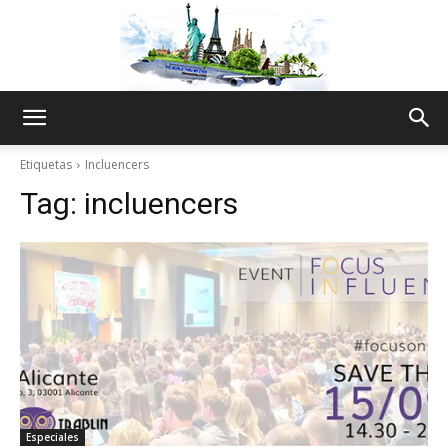
The
Etiquetas
Incluencers
Tag:
incluencers
World
Thru
My
Especiales