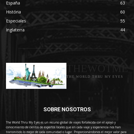
España
63
História
60
Especiales
55
Inglaterra
44
THEWOTME
THE WORLD THRU MY EYES
SOBRE NOSOTROS
The World Thru My Eyes es un recurso global de viajes fortalecida con el apoyo y
conocimiento de cientos de expertos locales que en cada viaje y experiencia nos han
transmitido lo mejor de cada comunidad o lugar. Proporcionándonos el mejor valor para