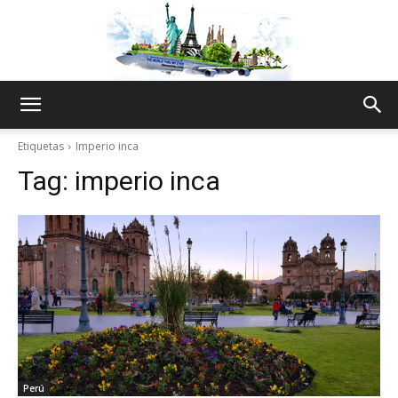
The
Etiquetas
Imperio inca
Tag:
imperio inca
World
Thru
My
Perú