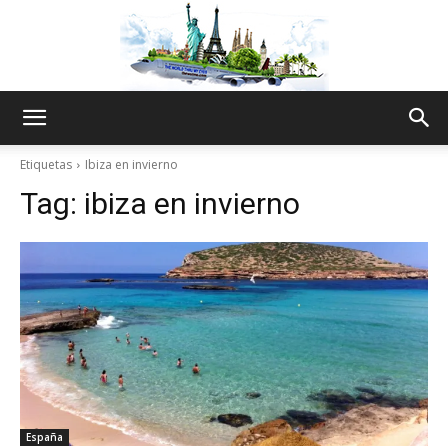
The
Etiquetas
Ibiza en invierno
Tag:
ibiza en invierno
World
Thru
My
España