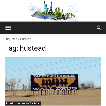
The
Etiquetas
Hustead
Tag:
hustead
World
Thru
My
Estados Unidos de América