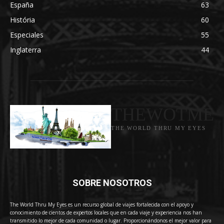
España
63
História
60
Especiales
55
Inglaterra
44
THEWOTME
THE WORLD THRU MY EYES
SOBRE NOSOTROS
The World Thru My Eyes es un recurso global de viajes fortalecida con el apoyo y
conocimiento de cientos de expertos locales que en cada viaje y experiencia nos han
transmitido lo mejor de cada comunidad o lugar. Proporcionándonos el mejor valor para