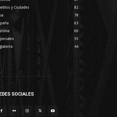
eblos y Ciudades
82
ia
78
spaña
63
stória
60
peciales
55
glaterra
44
EDES SOCIALES