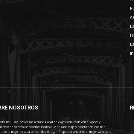
Pu
As
E
Hi
Es
In
BRE NOSOTROS
R
E
rld Thru My Eyes es un recurso global de viajes fortalecida con el apoyo y
miento de cientos de expertos locales que en cada viaje y experiencia nos han
itido lo mejor de cada comunidad o lugar. Proporcionándonos el mejor valor para