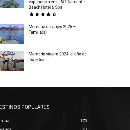
experiencia en el AR Diamante
Beach Hotel & Spa
Memoria de viajes 2025 –
Familia(s)
Memoria viajera 2024: el año de
los retos
ESTINOS POPULARES
uropa
170
mérica
87