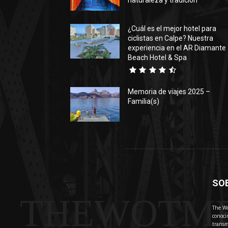
naturaleza y tradición
¿Cuál es el mejor hotel para
ciclistas en Calpe? Nuestra
experiencia en el AR Diamante
Beach Hotel & Spa
Memoria de viajes 2025 –
Familia(s)
SO
THEWOTM
The Wo
conoci
transm