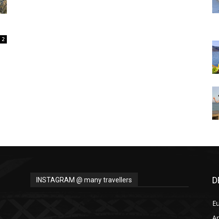
Thru
2
My
Eyes
D
INSTAGRAM @ many travellers
E
A