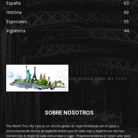
España
63
História
60
Especiales
55
Inglaterra
44
THEWOTME
THE WORLD THRU MY EYES
SOBRE NOSOTROS
The World Thru My Eyes es un recurso global de viajes fortalecida con el apoyo y
conocimiento de cientos de expertos locales que en cada viaje y experiencia nos han
transmitido lo mejor de cada comunidad o lugar. Proporcionándonos el mejor valor para