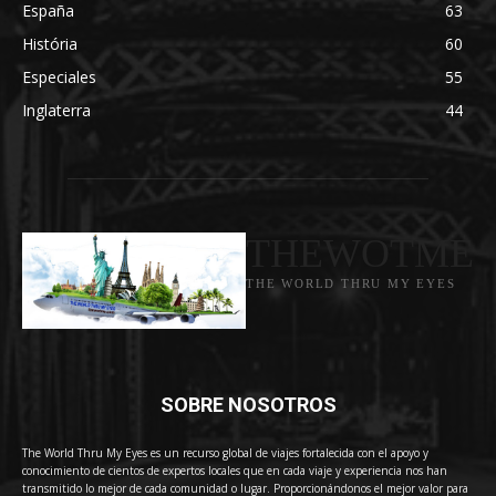
España
63
História
60
Especiales
55
Inglaterra
44
THEWOTME
THE WORLD THRU MY EYES
SOBRE NOSOTROS
The World Thru My Eyes es un recurso global de viajes fortalecida con el apoyo y
conocimiento de cientos de expertos locales que en cada viaje y experiencia nos han
transmitido lo mejor de cada comunidad o lugar. Proporcionándonos el mejor valor para