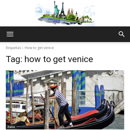
The
Etiquetas
How to get venice
Tag:
how to get venice
World
Thru
My
Italia