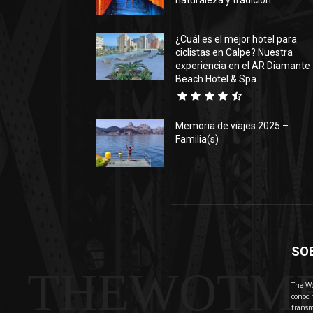
naturaleza y tradición
¿Cuál es el mejor hotel para
ciclistas en Calpe? Nuestra
experiencia en el AR Diamante
Beach Hotel & Spa
Memoria de viajes 2025 –
Familia(s)
SO
THEWOTM
The Wo
conoci
transm