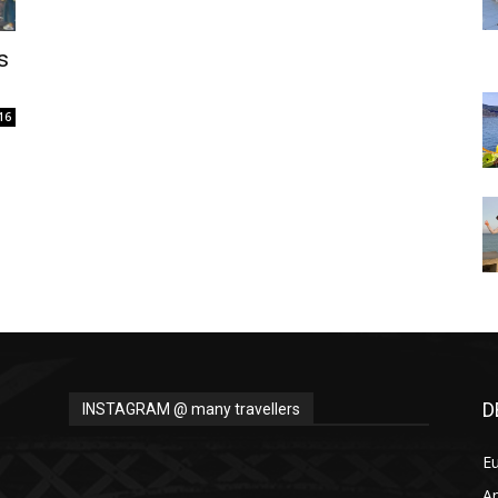
Thru
s
16
My
Eyes
D
INSTAGRAM @ many travellers
E
A