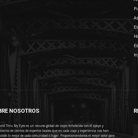
Pu
As
E
Hi
Es
In
BRE NOSOTROS
R
E
rld Thru My Eyes es un recurso global de viajes fortalecida con el apoyo y
miento de cientos de expertos locales que en cada viaje y experiencia nos han
itido lo mejor de cada comunidad o lugar. Proporcionándonos el mejor valor para