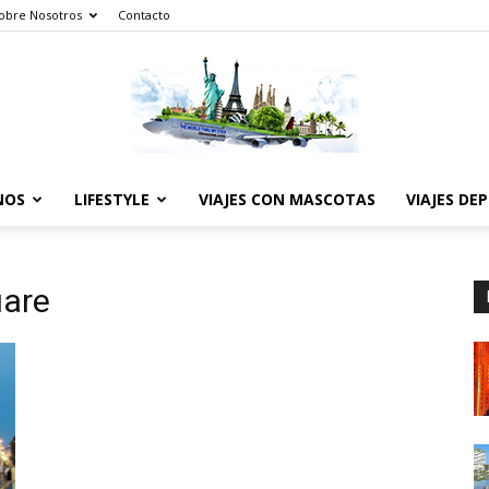
obre Nosotros
Contacto
NOS
LIFESTYLE
VIAJES CON MASCOTAS
VIAJES DE
The
uare
World