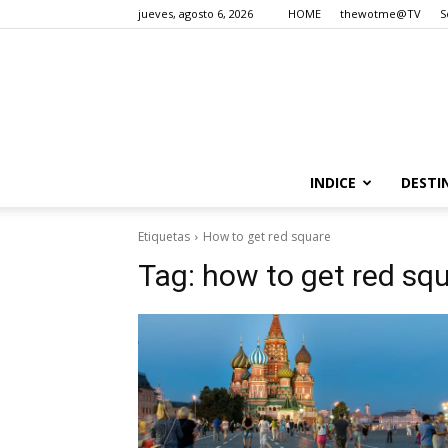
jueves, agosto 6, 2026
HOME
thewotme@TV
S
INDICE
DESTI
Etiquetas
How to get red square
Tag:
how to get red sq