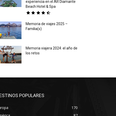
experiencia en el AR Diamante
Beach Hotel & Spa
Memoria de viajes 2025 –
Familia(s)
Memoria viajera 2024: el año de
los retos
ESTINOS POPULARES
uropa
170
mérica
87