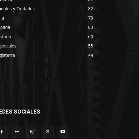
eblos y Ciudades
82
ia
78
spaña
63
stória
60
peciales
55
glaterra
44
EDES SOCIALES