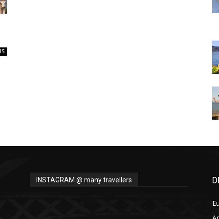
Thru
15
My
Eyes
D
INSTAGRAM @ many travellers
E
A