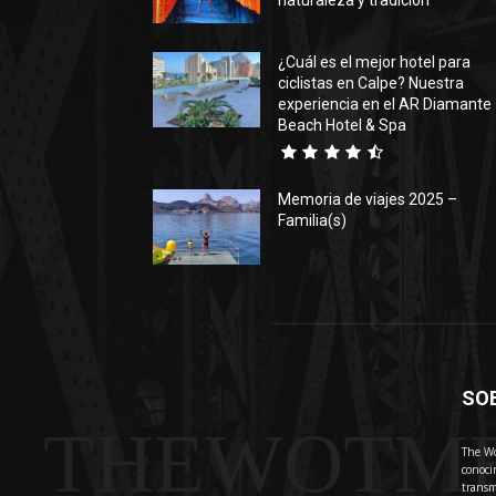
naturaleza y tradición
¿Cuál es el mejor hotel para
ciclistas en Calpe? Nuestra
experiencia en el AR Diamante
Beach Hotel & Spa
Memoria de viajes 2025 –
Familia(s)
SO
THEWOTM
The Wo
conoci
transm