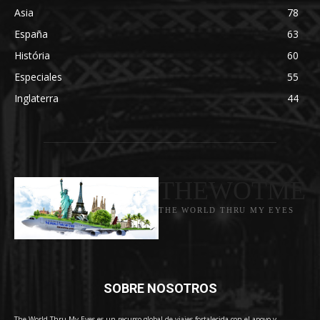
Asia
78
España
63
História
60
Especiales
55
Inglaterra
44
THEWOTME
THE WORLD THRU MY EYES
SOBRE NOSOTROS
The World Thru My Eyes es un recurso global de viajes fortalecida con el apoyo y