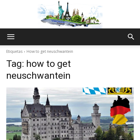
The
Etiquetas
How to get neuschwantein
Tag:
how to get
World
neuschwantein
Thru
My