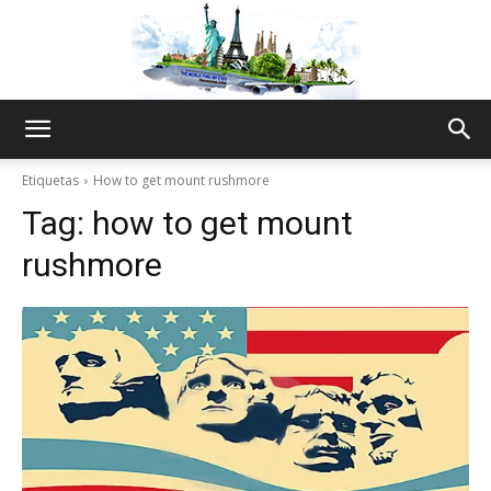
The
Etiquetas
How to get mount rushmore
Tag:
how to get mount
World
rushmore
Thru
My