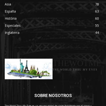
Asia
78
España
63
História
60
Especiales
55
Inglaterra
44
THEWOTME
THE WORLD THRU MY EYES
SOBRE NOSOTROS
The World Thru My Eyes es un recurso global de viajes fortalecida con el apoyo y