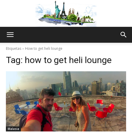
The
Etiquetas
How to get heli lounge
Tag:
how to get heli lounge
World
Thru
My
Malasia