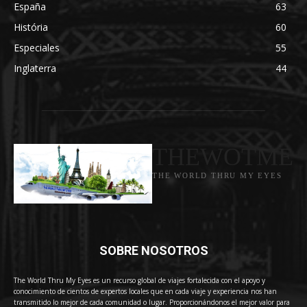
España
63
História
60
Especiales
55
Inglaterra
44
THEWOTME
THE WORLD THRU MY EYES
SOBRE NOSOTROS
The World Thru My Eyes es un recurso global de viajes fortalecida con el apoyo y
conocimiento de cientos de expertos locales que en cada viaje y experiencia nos han
transmitido lo mejor de cada comunidad o lugar. Proporcionándonos el mejor valor para