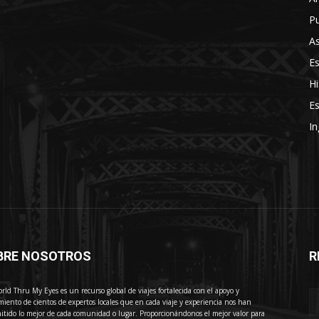
Pu
As
E
Hi
Es
In
BRE NOSOTROS
R
E
rld Thru My Eyes es un recurso global de viajes fortalecida con el apoyo y
miento de cientos de expertos locales que en cada viaje y experiencia nos han
itido lo mejor de cada comunidad o lugar. Proporcionándonos el mejor valor para