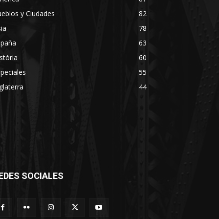
eblos y Ciudades
82
ia
78
spaña
63
stória
60
peciales
55
glaterra
44
EDES SOCIALES