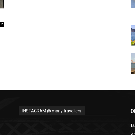
Thru
2
My
Eyes
D
INSTAGRAM @ many travellers
E
A