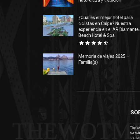
naturaleza y tradición
¿Cuál es el mejor hotel para
ciclistas en Calpe? Nuestra
experiencia en el AR Diamante
Beach Hotel & Spa
Memoria de viajes 2025 –
Familia(s)
SO
THEWOTM
The Wo
conoci
transm