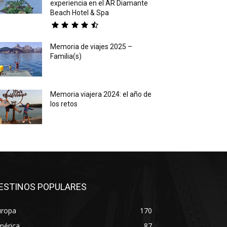
experiencia en el AR Diamante
Beach Hotel & Spa
Memoria de viajes 2025 –
Familia(s)
Memoria viajera 2024: el año de
los retos
ESTINOS POPULARES
uropa
170
mérica
87