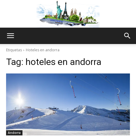
The
Etiquetas
Hoteles en andorra
Tag:
hoteles en andorra
World
Thru
My
Andorra