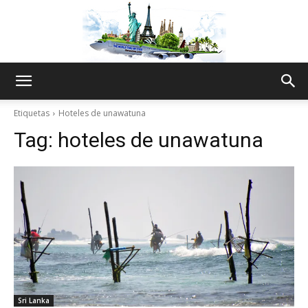
The
Etiquetas
Hoteles de unawatuna
Tag:
hoteles de unawatuna
World
Thru
My
Sri Lanka