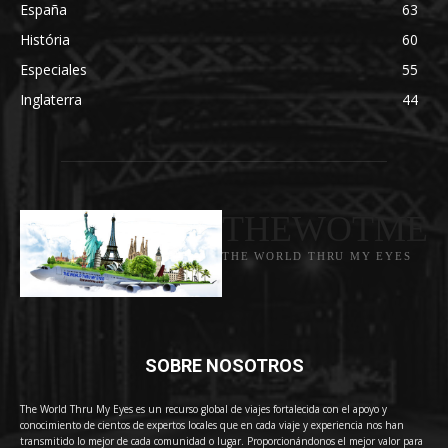
España
63
História
60
Especiales
55
Inglaterra
44
THEWOTME
THE WORLD THRU MY EYES
SOBRE NOSOTROS
The World Thru My Eyes es un recurso global de viajes fortalecida con el apoyo y
conocimiento de cientos de expertos locales que en cada viaje y experiencia nos han
transmitido lo mejor de cada comunidad o lugar. Proporcionándonos el mejor valor para