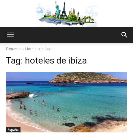
The
Etiquetas
Hoteles de ibiza
Tag:
hoteles de ibiza
World
Thru
My
España