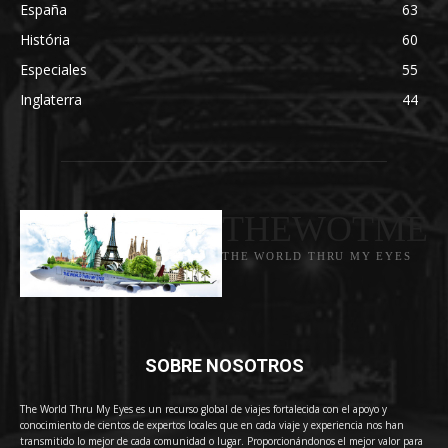
España
63
História
60
Especiales
55
Inglaterra
44
THEWOTME
THE WORLD THRU MY EYES
SOBRE NOSOTROS
The World Thru My Eyes es un recurso global de viajes fortalecida con el apoyo y
conocimiento de cientos de expertos locales que en cada viaje y experiencia nos han
transmitido lo mejor de cada comunidad o lugar. Proporcionándonos el mejor valor para