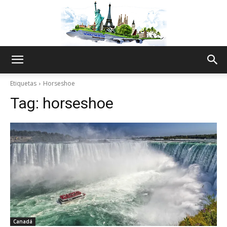
The
Etiquetas
Horseshoe
Tag:
horseshoe
World
Thru
My
Canadá