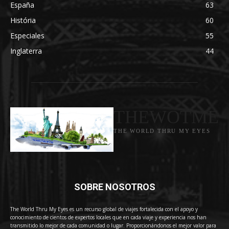
España
63
História
60
Especiales
55
Inglaterra
44
THEWOTME
THE WORLD THRU MY EYES
SOBRE NOSOTROS
The World Thru My Eyes es un recurso global de viajes fortalecida con el apoyo y
conocimiento de cientos de expertos locales que en cada viaje y experiencia nos han
transmitido lo mejor de cada comunidad o lugar. Proporcionándonos el mejor valor para