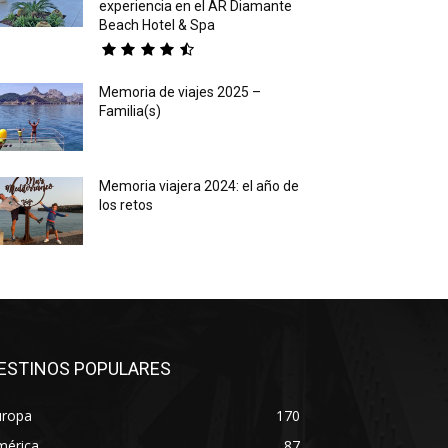
experiencia en el AR Diamante
Beach Hotel & Spa
Memoria de viajes 2025 –
Familia(s)
Memoria viajera 2024: el año de
los retos
ESTINOS POPULARES
uropa
170
mérica
87