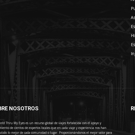
Pu
As
E
Hi
Es
In
BRE NOSOTROS
R
E
rld Thru My Eyes es un recurso global de viajes fortalecida con el apoyo y
miento de cientos de expertos locales que en cada viaje y experiencia nos han
itido lo mejor de cada comunidad o lugar. Proporcionándonos el mejor valor para