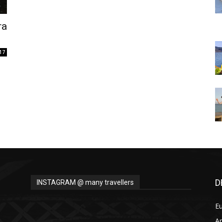
Thru
ra
17
My
Eyes
D
INSTAGRAM @ many travellers
E
A