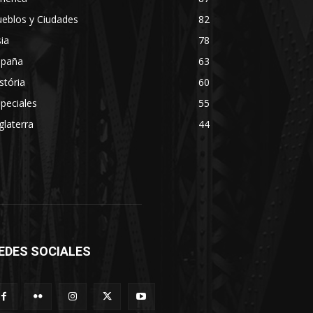
eblos y Ciudades
82
ia
78
spaña
63
stória
60
peciales
55
glaterra
44
EDES SOCIALES