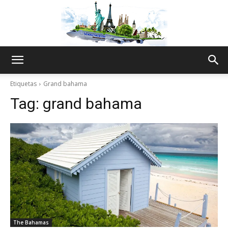
The
Etiquetas
Grand bahama
Tag:
grand bahama
World
Thru
My
The Bahamas