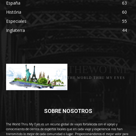
España
63
História
60
Especiales
55
Inglaterra
44
THEWOTME
THE WORLD THRU MY EYES
SOBRE NOSOTROS
The World Thru My Eyes es un recurso global de viajes fortalecida con el apoyo y
conocimiento de cientos de expertos locales que en cada viaje y experiencia nos han
transmitido lo mejor de cada comunidad o lugar. Proporcionándonos el mejor valor para