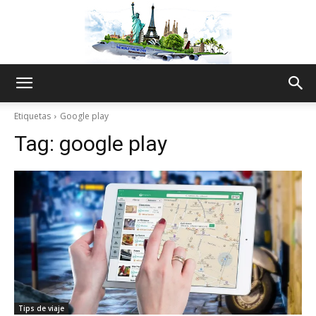
The
Etiquetas
Google play
Tag:
google play
World
Thru
My
Tips de viaje