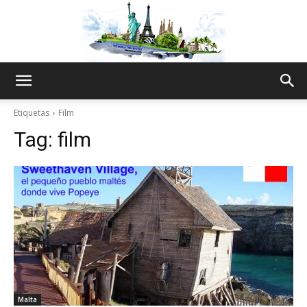
The
Etiquetas
Film
Tag:
film
World
Thru
My
Malta