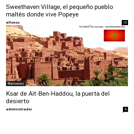
Sweethaven Village, el pequeño pueblo
maltés donde vive Popeye
Eyes
alfonso
13
Marruecos
Ksar de Aït-Ben-Haddou, la puerta del
desierto
administrador
6