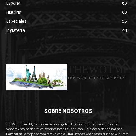
España
63
História
60
Especiales
55
Inglaterra
44
THEWOTME
THE WORLD THRU MY EYES
SOBRE NOSOTROS
The World Thru My Eyes es un recurso global de viajes fortalecida con el apoyo y
conocimiento de cientos de expertos locales que en cada viaje y experiencia nos han
transmitido lo mejor de cada comunidad o lugar. Proporcionándonos el mejor valor para