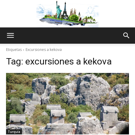
The
Etiquetas
Excursiones a kekova
Tag:
excursiones a kekova
World
Thru
My
Turquía