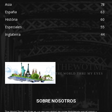
Asia
78
España
63
História
60
Especiales
55
Inglaterra
44
THEWOTME
THE WORLD THRU MY EYES
SOBRE NOSOTROS
The World Thru My Eyes es un recurso global de viajes fortalecida con el apoyo y