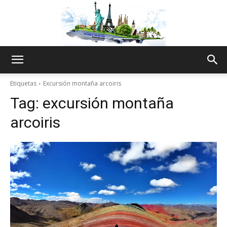
The
Etiquetas
Excursión montaña arcoiris
Tag:
excursión montaña
World
arcoiris
Thru
My