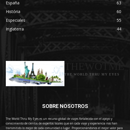
España
63
História
60
Especiales
55
Inglaterra
44
THEWOTME
THE WORLD THRU MY EYES
SOBRE NOSOTROS
The World Thru My Eyes es un recurso global de viajes fortalecida con el apoyo y
conocimiento de cientos de expertos locales que en cada viaje y experiencia nos han
transmitido lo mejor de cada comunidad o lugar. Proporcionándonos el mejor valor para