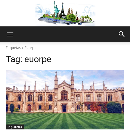
The
Etiquetas
Euorpe
Tag:
euorpe
World
Thru
My
Inglaterra