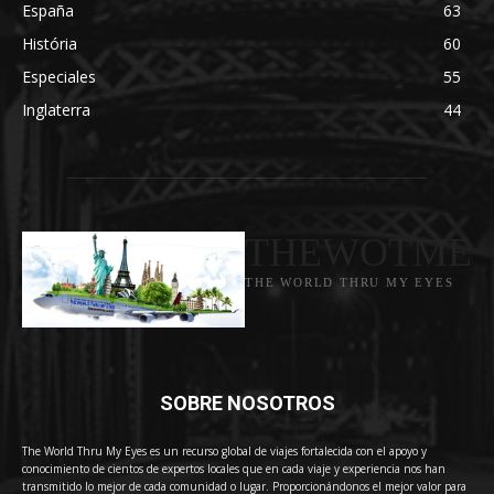
España
63
História
60
Especiales
55
Inglaterra
44
THEWOTME
THE WORLD THRU MY EYES
SOBRE NOSOTROS
The World Thru My Eyes es un recurso global de viajes fortalecida con el apoyo y
conocimiento de cientos de expertos locales que en cada viaje y experiencia nos han
transmitido lo mejor de cada comunidad o lugar. Proporcionándonos el mejor valor para