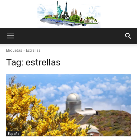
The
Etiquetas
Estrellas
Tag:
estrellas
World
Thru
My
España