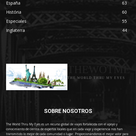
España
63
História
60
Especiales
55
Inglaterra
44
THEWOTME
THE WORLD THRU MY EYES
SOBRE NOSOTROS
The World Thru My Eyes es un recurso global de viajes fortalecida con el apoyo y
conocimiento de cientos de expertos locales que en cada viaje y experiencia nos han
transmitido lo mejor de cada comunidad o lugar. Proporcionándonos el mejor valor para