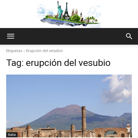
The
Etiquetas
Erupción del vesubio
Tag:
erupción del vesubio
World
Thru
My
Italia