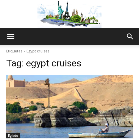
The
Etiquetas
Egypt cruises
Tag:
egypt cruises
World
Thru
My
Egipto